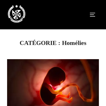
Aller
au
PERMUT
contenu
CATÉGORIE :
Homélies