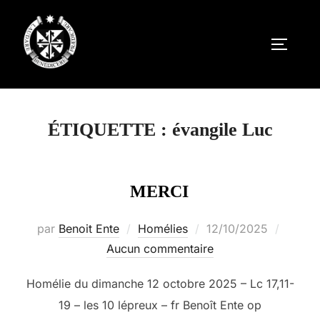
Aller
au
PERMUT
contenu
ÉTIQUETTE :
évangile Luc
MERCI
Publié
par
Benoit Ente
Homélies
12/10/2025
le
Aucun commentaire
Homélie du dimanche 12 octobre 2025 – Lc 17,11-
19 – les 10 lépreux – fr Benoît Ente op