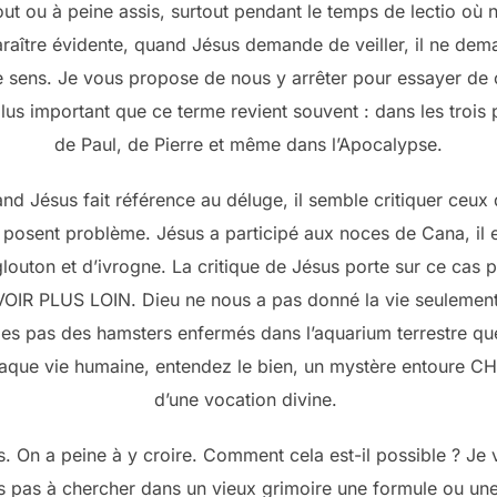
ut ou à peine assis, surtout pendant le temps de lectio où n
raître évidente, quand Jésus demande de veiller, il ne dem
 sens. Je vous propose de nous y arrêter pour essayer de
 plus important que ce terme revient souvent : dans les trois 
de Paul, de Pierre et même dans l’Apocalypse.
and Jésus fait référence au déluge, il semble critiquer ceux
i posent problème. Jésus a participé aux noces de Cana, il e
glouton et d’ivrogne. La critique de Jésus porte sur ce cas 
OIR PLUS LOIN. Dieu ne nous a pas donné la vie seulement po
es pas des hamsters enfermés dans l’aquarium terrestre qu
haque vie humaine, entendez le bien, un mystère entoure
d’une vocation divine.
ts. On a peine à y croire. Comment cela est-il possible ? J
s pas à chercher dans un vieux grimoire une formule ou un