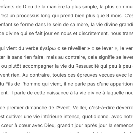
fants de Dieu de la manière la plus simple, la plus commun
C’est un processus long qui prend bien plus que 9 mois. C
nfant se forme dans le sein de sa mère, la vie divine grand
e divine qui se fait jour en nous et discrètement, nous tran
i vient du verbe ἐγείρω « se réveiller » « se lever », le ver
ter là sans rien faire, mais au contraire, cela signifie se lev
 ou plutôt accompagner la vie du Ressuscité qui peu à peu 
uvent rien. Au contraire, toutes ces épreuves vécues avec le
 Fils de l’homme qui vient, il ne parle pas d’une apparitio
ent. Il parle de cette naissance à la vie divine à laquelle
 ce premier dimanche de l’Avent. Veiller, c’est-à-dire déverr
c’est cultiver une vie intérieure intense, quotidienne, avec notr
 cœur à cœur avec Dieu, grandit jour après jour la semence 