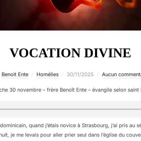
VOCATION DIVINE
Publié
r
Benoit Ente
Homélies
30/11/2025
Aucun commenta
le
he 30 novembre – frère Benoît Ente – évangile selon saint
inicain, quand j’étais novice à Strasbourg, j’ai pris au s
nuit, je me levais pour aller prier seul dans l’église du couve