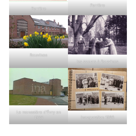
Ferrière
Ferrière
Bouvines
les soeurs à Bouvines
Le monastère d’Évry en
Inauguration 1986
1988