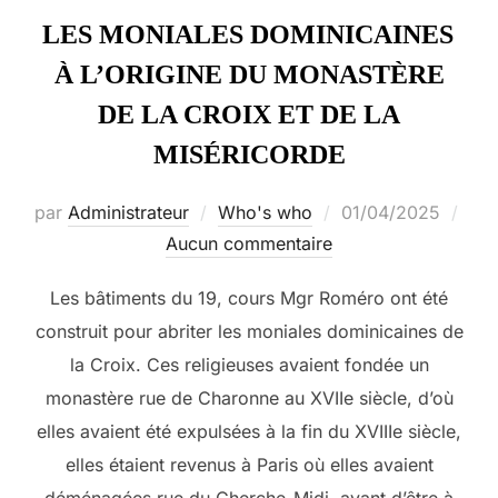
LES MONIALES DOMINICAINES
À L’ORIGINE DU MONASTÈRE
DE LA CROIX ET DE LA
MISÉRICORDE
Publié
par
Administrateur
Who's who
01/04/2025
le
Aucun commentaire
Les bâtiments du 19, cours Mgr Roméro ont été
construit pour abriter les moniales dominicaines de
la Croix. Ces religieuses avaient fondée un
monastère rue de Charonne au XVIIe siècle, d’où
elles avaient été expulsées à la fin du XVIIIe siècle,
elles étaient revenus à Paris où elles avaient
déménagées rue du Cherche-Midi, avant d’être à