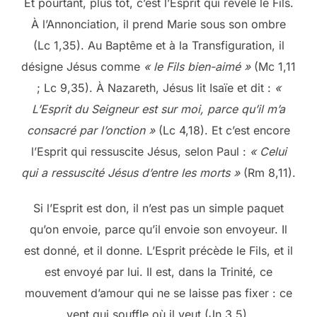
Et pourtant, plus tôt, c’est l’Esprit qui révèle le Fils.
À l’Annonciation, il prend Marie sous son ombre
(Lc 1,35). Au Baptême et à la Transfiguration, il
désigne Jésus comme
« le Fils bien-aimé »
(Mc 1,11
; Lc 9,35). À Nazareth, Jésus lit Isaïe et dit :
«
L’Esprit du Seigneur est sur moi, parce qu’il m’a
consacré par l’onction »
(Lc 4,18). Et c’est encore
l’Esprit qui ressuscite Jésus, selon Paul :
« Celui
qui a ressuscité Jésus d’entre les morts »
(Rm 8,11).
Si l’Esprit est don, il n’est pas un simple paquet
qu’on envoie, parce qu’il envoie son envoyeur. Il
est donné, et il donne. L’Esprit précède le Fils, et il
est envoyé par lui. Il est, dans la Trinité, ce
mouvement d’amour qui ne se laisse pas fixer : ce
vent qui souffle où il veut (Jn 3,5).