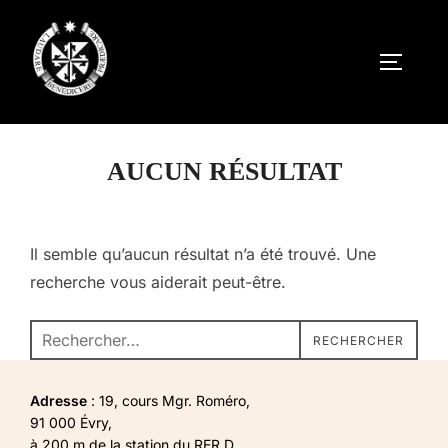
Aller
au
PERMUT
contenu
AUCUN RÉSULTAT
Il semble qu’aucun résultat n’a été trouvé. Une
recherche vous aiderait peut-être.
Recherche
RECHERCHER
pour :
Adresse
: 19, cours Mgr. Roméro,
91 000 Évry,
à 200 m de la station du RER D